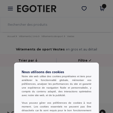
×
Appli Egotier
Obtenir l'appli
Meilleurs prix sur l’app !
Accueil
Vêtements | Unis
Vêtements de sport
Vestes
Vêtements de sport Vestes
en gros et au détail
Trier par
Filtre
✓
Nous utilisons des cookies
Aucun résultat.
Notre site web utilise des cookies propriétaires et tiers pour
Aucun résultat.
améliorer la fonctionnalité globale, mémoriser vos
préférences, analyser les performances du site et garantir
une expérience de navigation fluide et personnalisée, y
Affichage De Tous Les Produits.
compris du contenu adapté, des interactions optimisées
avec notre site web, et de la publicité.
Vous pouvez gérer vos préférences de cookies à tout
moment. Les cookies essentiels ne peuvent pas être
désactivés car ils sont requis pour le bon fonctionnement
Contactez-nous