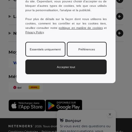
du site. Cependant, vous pouvez choisir d’accepter ou de
bloquer d'autres types de cookies, tels que ceux utilisés
pour la personnalisation, l'analyse et la publicité.
Laissez-nous vous aider
Pour plus de détails sur la façon dont nous utilisons les
cookies, comment les contrôler et sur les cookies tiers,
veuillez consulter notre
politique en matière de cookies
et
Notre entreprise
Privacy Policy
.
Essentiels uniquement
Préférences
Moyens de paiement
Accepter tout
Méthodes d'expédition
👋
Bonjour
Si vous avez des questions ou
2026. Tous droits réservés
des préoccupations, vous
Conditions Générales
|
Politique de Confidentialité
|
Politique de Cookies
|
Plan du