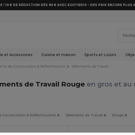
E ! 10 € DE RÉDUCTION DÈS 80 € AVEC EGOTIER10 – DES PRIX ENCORE PLUS 
e et Accessoires
Cuisine et maison
Sports et Loisirs
Obje
nts de Construction & Réfléchissants
Vêtements de Travail
ments de Travail Rouge
en gros et au 
e Construction & Réfléchissants
Vêtements de Travail
Rouge