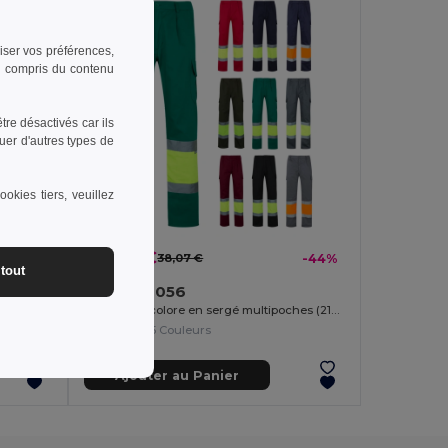
riser vos préférences,
 y compris du contenu
re désactivés car ils
uer d'autres types de
okies tiers, veuillez
21,43 €
-37%
38,07 €
-44%
tout
Velilla 36056
Pantalon bicolore en sergé (210g/m²), doublé, multi-poches, en coton (20%) et polyester (80%)
Pantalon bicolore en sergé multipoches (210g/m²), en coton (20%) et polyester (80%)
+5 Couleurs
Ajouter au Panier