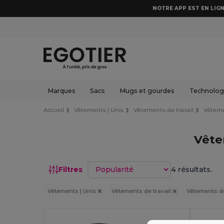
NOTRE APP EST EN LIGN
Marques
Sacs
Mugs et gourdes
Technologi
Accueil
Vêtements | Unis
Vêtements de travail
Vêteme
Vête
Trier par
Filtres
4 résultats.
Vêtements | Unis
Vêtements de travail
Vêtements d