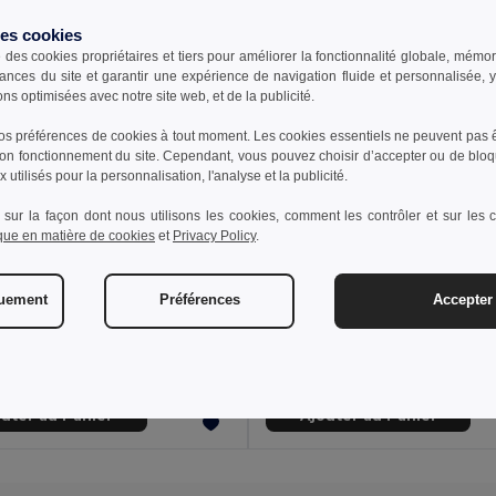
des cookies
e des cookies propriétaires et tiers pour améliorer la fonctionnalité globale, mémo
ances du site et garantir une expérience de navigation fluide et personnalisée,
ons optimisées avec notre site web, et de la publicité.
s préférences de cookies à tout moment. Les cookies essentiels ne peuvent pas êt
bon fonctionnement du site. Cependant, vous pouvez choisir d’accepter ou de bloq
 utilisés pour la personnalisation, l'analyse et la publicité.
 sur la façon dont nous utilisons les cookies, comment les contrôler et sur les co
ique en matière de cookies
et
Privacy Policy
.
 €
26,67 €
36,37 €
-41%
42,44 €
quement
Préférences
Accepter 
a 36054
Velilla 36052
Pantalon bicolore en sergé multipoches (210g/m²), en coton (20%) et polyester (80%)
+6 Couleurs
+6 Couleurs
outer au Panier
Ajouter au Panier