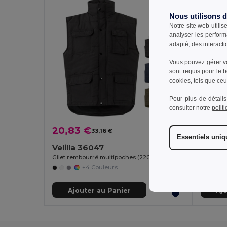
Nous utilisons 
Notre site web utilis
analyser les perform
adapté, des interacti
Vous pouvez gérer vo
sont requis pour le 
cookies, tels que ceux
Pour plus de détails
consulter notre
polit
20,83 €
21,43
33,16 €
-37%
Essentiels uni
Velilla 36047
Velill
Gilet rembourré multipoches (220g/m²), en polyester (100%)
+4 Couleurs
Ajouter au Panier
Aj