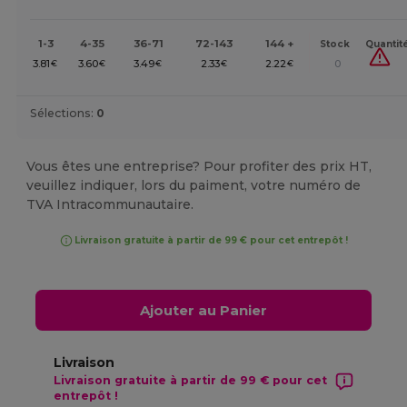
1-3
4-35
36-71
72-143
144 +
Stock
Quantit
3.81
3.60
3.49
2.33
2.22
0
€
€
€
€
€
Sélections:
0
Vous êtes une entreprise? Pour profiter des prix HT,
veuillez indiquer, lors du paiment, votre numéro de
TVA Intracommunautaire.
Livraison gratuite à partir de 99 € pour cet entrepôt !
Ajouter au Panier
Livraison
Livraison gratuite à partir de 99 € pour cet
entrepôt !