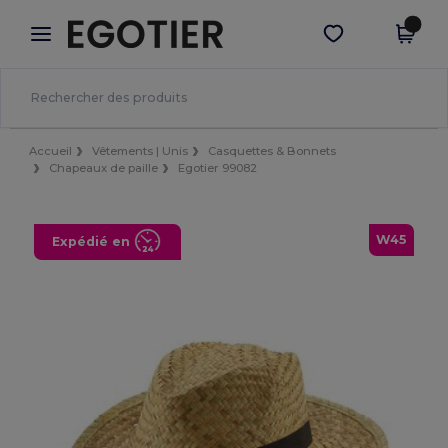
×
Appli Egotier
Obtenir l'appli
Meilleurs prix sur l’app !
Accueil
Vêtements | Unis
Casquettes & Bonnets
Chapeaux de paille
Egotier 99082
W45
Expédié en