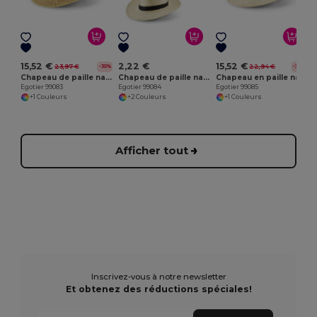
E
15,52 €
2,22 €
15,52 €
23,97 €
22,94 €
-35%
-32%
Chapeau de paille naturel
Chapeau de paille naturelle avec bande en polyester
Chapeau en paille naturelle avec ruban sublimé
Egotier 99083
Egotier 99084
Egotier 99085
+1 Couleurs
+2 Couleurs
+1 Couleurs
Afficher tout
Inscrivez-vous à notre newsletter
Et obtenez des réductions spéciales!