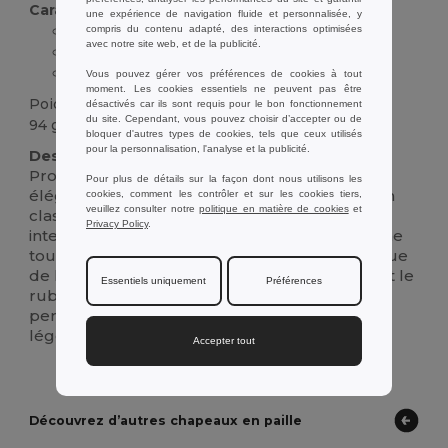
Caractéristiques :
une expérience de navigation fluide et personnalisée, y
Paille naturelle
compris du contenu adapté, des interactions optimisées
avec notre site web, et de la publicité.
Ruban en polyester
Dessin tissé
Vous pouvez gérer vos préférences de cookies à tout
moment. Les cookies essentiels ne peuvent pas être
Poids
désactivés car ils sont requis pour le bon fonctionnement
du site. Cependant, vous pouvez choisir d’accepter ou de
94 g.
bloquer d'autres types de cookies, tels que ceux utilisés
pour la personnalisation, l'analyse et la publicité.
Description :
Protégez-vous des rayons du soleil avec cet
Pour plus de détails sur la façon dont nous utilisons les
élégant chapeau de paille naturelle. Le design
cookies, comment les contrôler et sur les cookies tiers,
veuillez consulter notre
politique en matière de cookies
et
classique de la paille tressée offre un look
Privacy Policy
.
intemporel, et le ruban de
polyester
ajoute une
touche de flair personnalisé. Le design classique
de la paille tressée offre un look intemporel et le
Essentiels uniquement
Préférences
ruban en
polyester
ajoute une touche de
personnalisation. Le bord du chapeau est
légèrement bombé.
Accepter tout
Découvrez d’autres chapeaux en paille