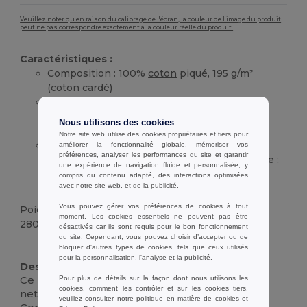
Veuillez noter qu'en raison du calibrage de l'écran, la couleur de l'image du produit
peut ne pas correspondre exactement à la couleur réelle du produit.
Caractéristiques :
Composition : 100%
coton
piqué, 195 g/m²
(coton cardé)
Type d'encolure : col polo avec patte de
boutonnage renforcée à 2 boutons (bouton
Nous utilisons des cookies
supplémentaire à l'intérieur de la couture)
Notre site web utilise des cookies propriétaires et tiers pour
Longueur des manches et détails de coupe :
améliorer la fonctionnalité globale, mémoriser vos
préférences, analyser les performances du site et garantir
manches courtes avec poignets en bord-côte ;
une expérience de navigation fluide et personnalisée, y
corps coupé-cousu avec fentes latérales et
compris du contenu adapté, des interactions optimisées
avec notre site web, et de la publicité.
poche poitrine
Vous pouvez gérer vos préférences de cookies à tout
Poids
moment. Les cookies essentiels ne peuvent pas être
280 g.
désactivés car ils sont requis pour le bon fonctionnement
du site. Cependant, vous pouvez choisir d’accepter ou de
Stock élévé
bloquer d'autres types de cookies, tels que ceux utilisés
pour la personnalisation, l'analyse et la publicité.
Description :
Ce polo pour homme associe une silhouette
Pour plus de détails sur la façon dont nous utilisons les
cookies, comment les contrôler et sur les cookies tiers,
nette et moderne à un confort respirant.
veuillez consulter notre
politique en matière de cookies
et