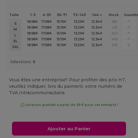
1-3
4-35
36-71
72-143
144 +
Taille
Stock
Quantit
18.98
17.08
15.19
13.29
12.34
185
€
€
€
€
€
S
18.98
17.08
15.19
13.29
12.34
431
€
€
€
€
€
M
18.98
17.08
15.19
13.29
12.34
343
€
€
€
€
€
L
18.98
17.08
15.19
13.29
12.34
148
€
€
€
€
€
XL
18.98
17.08
15.19
13.29
12.34
109
€
€
€
€
€
2XL
Sélections:
0
Vous êtes une entreprise? Pour profiter des prix HT,
veuillez indiquer, lors du paiment, votre numéro de
TVA Intracommunautaire.
Livraison gratuite à partir de 99 € pour cet entrepôt !
Ajouter au Panier