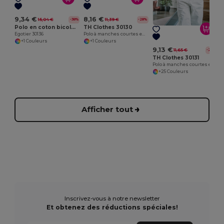
9,34 €
8,16 €
15,04 €
11,39 €
-38%
-28%
Polo en coton bicolore pour homme. Couleur blanche
TH Clothes 30130
Egotier 30136
Polo à manches courtes en coton pour hommes. Couleur blanche
+1 Couleurs
+1 Couleurs
9,13 €
11,65 €
-22%
TH Clothes 30131
Polo à manches courtes en coton pour hommes
+25 Couleurs
Afficher tout
Inscrivez-vous à notre newsletter
Et obtenez des réductions spéciales!