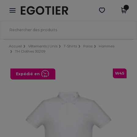
×
Appli Egotier
Obtenir l'appli
Meilleurs prix sur l’app !
Accueil
Vêtements | Unis
T-Shirts
Polos
Hommes
TH Clothes 30209
W45
Expédié en