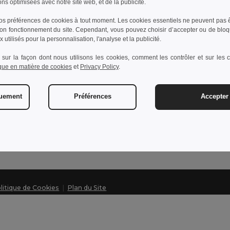
ons optimisées avec notre site web, et de la publicité.
s préférences de cookies à tout moment. Les cookies essentiels ne peuvent pas êt
bon fonctionnement du site. Cependant, vous pouvez choisir d’accepter ou de bloq
ntactez-nous
Laissez
 utilisés pour la personnalisation, l'analyse et la publicité.
Service Client
Centre d'
 sur la façon dont nous utilisons les cookies, comment les contrôler et sur les co
ique en matière de cookies
et
Privacy Policy
.
client@egotier.lu
Prix de G
Retours 
Ventes
ventes@egotier.lu
quement
Préférences
Accepter 
Glossaire
Méthodes
Hotline
+352 800 81 633
Lundi - Jeudi : 10h-13h & 14h-17h30 Vendredi : 10h-14h
litique de Cookies
|
Plan du Site