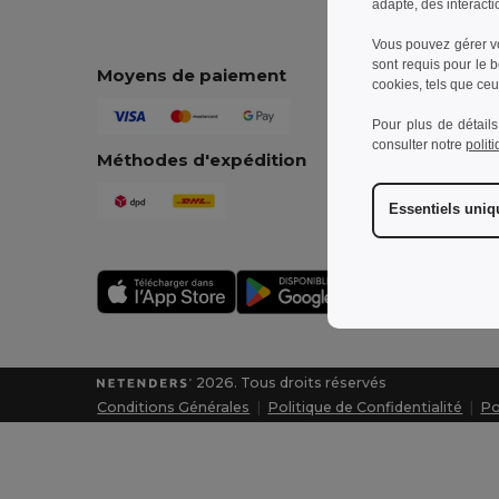
adapté, des interacti
Vous pouvez gérer vo
sont requis pour le 
Moyens de paiement
Co
cookies, tels que ceux
Pour plus de détails
consulter notre
polit
Méthodes d'expédition
Essentiels uni
2026. Tous droits réservés
Conditions Générales
|
Politique de Confidentialité
|
Po