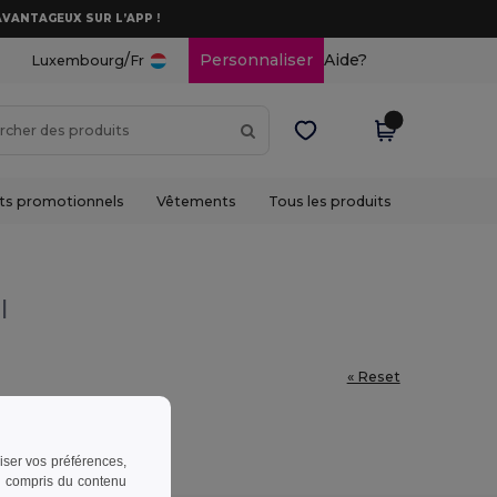
AVANTAGEUX SUR L’APP !
/
Personnaliser
Aide?
Luxembourg
Fr
ts promotionnels
Vêtements
Tous les produits
l
« Reset
riser vos préférences,
 y compris du contenu