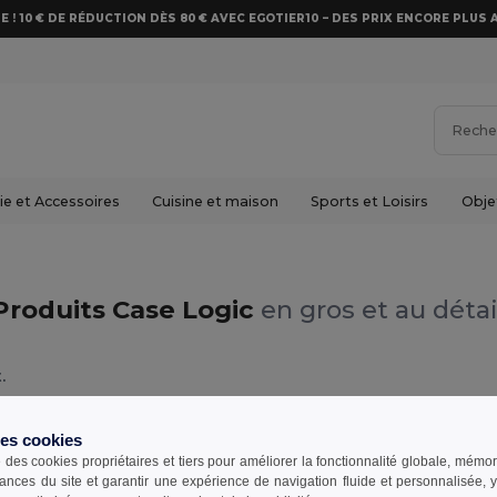
E ! 10 € DE RÉDUCTION DÈS 80 € AVEC EGOTIER10 – DES PRIX ENCORE PLUS 
e et Accessoires
Cuisine et maison
Sports et Loisirs
Obje
Produits Case Logic
en gros et au détai
.
des cookies
e des cookies propriétaires et tiers pour améliorer la fonctionnalité globale, mémo
ances du site et garantir une expérience de navigation fluide et personnalisée,