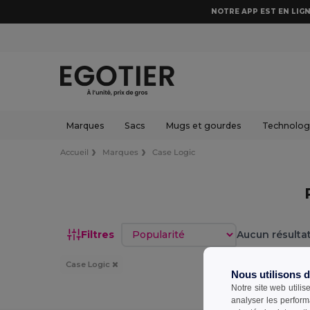
NOTRE APP EST EN LIGN
Marques
Sacs
Mugs et gourdes
Technologi
Accueil
Marques
Case Logic
Trier par
Filtres
Aucun résultat
Case Logic
Nous utilisons 
Notre site web utilis
analyser les perform