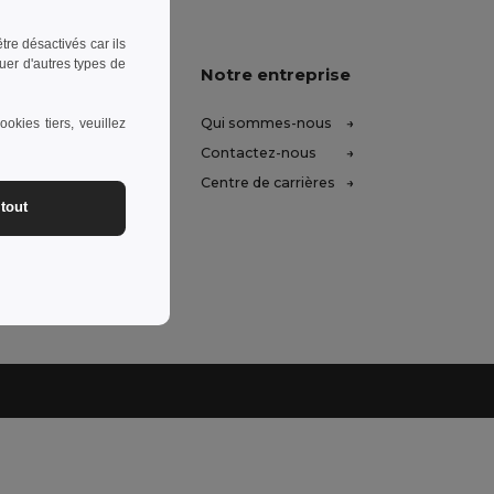
re désactivés car ils
uer d'autres types de
-nous vous aider
Notre entreprise
aide (FAQ)
Qui sommes-nous
okies tiers, veuillez
ros
Contactez-nous
et remboursements
Centre de carrières
tout
 d'expédition