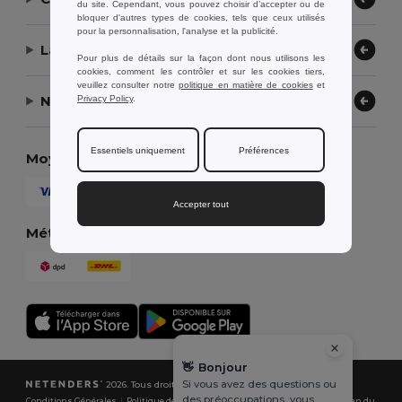
du site. Cependant, vous pouvez choisir d’accepter ou de
bloquer d'autres types de cookies, tels que ceux utilisés
pour la personnalisation, l'analyse et la publicité.
Laissez-nous vous aider
Pour plus de détails sur la façon dont nous utilisons les
cookies, comment les contrôler et sur les cookies tiers,
veuillez consulter notre
politique en matière de cookies
et
Notre entreprise
Privacy Policy
.
Essentiels uniquement
Préférences
Moyens de paiement
Accepter tout
Méthodes d'expédition
👋
Bonjour
Si vous avez des questions ou
2026. Tous droits réservés
des préoccupations, vous
Conditions Générales
|
Politique de Confidentialité
|
Politique de Cookies
|
Plan du