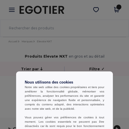
×
Appli Egotier
Obtenir l'appli
Meilleurs prix sur l’app !
Accueil
Marques
Elevate NXT
Produits Elevate NXT
en gros et au détail
Trier par
Filtre
✓
Nous utilisons des cookies
Aucun résultat.
Notre site web utilise des cookies propriétaires et tiers pour
Aucun résultat.
améliorer la fonctionnalité globale, mémoriser vos
préférences, analyser les performances du site et garantir
une expérience de navigation fluide et personnalisée, y
Affichage De Tous Les Produits.
compris du contenu adapté, des interactions optimisées
avec notre site web, et de la publicité.
Vous pouvez gérer vos préférences de cookies à tout
moment. Les cookies essentiels ne peuvent pas être
désactivés car ils sont requis pour le bon fonctionnement
Contactez-nous