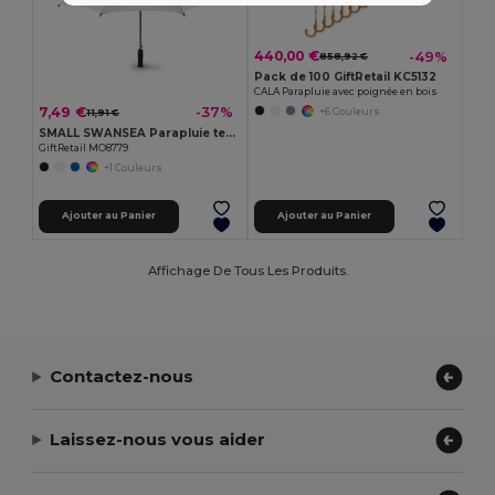
440,00 €
-49%
858,92 €
Pack de 100 GiftRetail KC5132
CALA Parapluie avec poignée en bois
7,49 €
-37%
+6 Couleurs
11,91 €
SMALL SWANSEA Parapluie tempête unicolore ou
GiftRetail MO8779
+1 Couleurs
Ajouter au Panier
Ajouter au Panier
Affichage De Tous Les Produits.
Contactez-nous
Laissez-nous vous aider