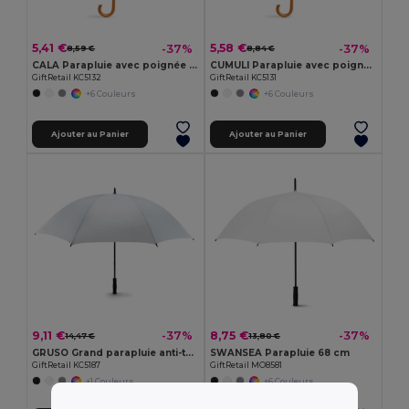
5,41 €
5,58 €
-37%
-37%
8,59 €
8,84 €
CALA Parapluie avec poignée en bois
CUMULI Parapluie avec poignée en bois
GiftRetail KC5132
GiftRetail KC5131
+6 Couleurs
+6 Couleurs
Ajouter au Panier
Ajouter au Panier
9,11 €
8,75 €
-37%
-37%
14,47 €
13,80 €
GRUSO Grand parapluie anti-tempête
SWANSEA Parapluie 68 cm
GiftRetail KC5187
GiftRetail MO8581
+1 Couleurs
+6 Couleurs