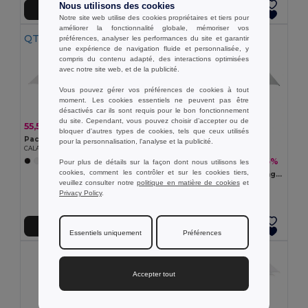
Nous utilisons des cookies
Ajouter au Panier
Ajouter au Panier
Notre site web utilise des cookies propriétaires et tiers pour
améliorer la fonctionnalité globale, mémoriser vos
QTÉ MIN: 10
préférences, analyser les performances du site et garantir
une expérience de navigation fluide et personnalisée, y
compris du contenu adapté, des interactions optimisées
avec notre site web, et de la publicité.
Vous pouvez gérer vos préférences de cookies à tout
moment. Les cookies essentiels ne peuvent pas être
désactivés car ils sont requis pour le bon fonctionnement
du site. Cependant, vous pouvez choisir d’accepter ou de
55,50 €
-35%
85,89 €
bloquer d'autres types de cookies, tels que ceux utilisés
Pack de 10 GiftRetail KC5132
pour la personnalisation, l'analyse et la publicité.
CALA Parapluie avec poignée en bois
9,23 €
-45%
+6 Couleurs
16,79 €
Pour plus de détails sur la façon dont nous utilisons les
cookies, comment les contrôler et sur les cookies tiers,
GRUSA Parapluie 27'' en pongée
veuillez consulter notre
politique en matière de cookies
et
GiftRetail MO6175
Privacy Policy
.
+2 Couleurs
Ajouter au Panier
Ajouter au Panier
Essentiels uniquement
Préférences
QTÉ MIN: 100
Accepter tout