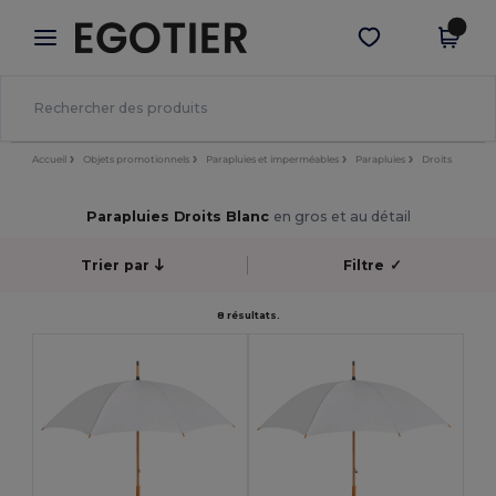
×
Appli Egotier
Obtenir l'appli
Meilleurs prix sur l’app !
Accueil
Objets promotionnels
Parapluies et imperméables
Parapluies
Droits
Parapluies Droits Blanc
en gros et au détail
Trier par
Filtre
✓
8 résultats.