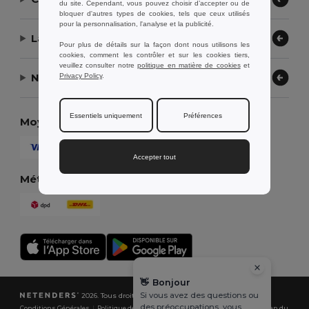
du site. Cependant, vous pouvez choisir d’accepter ou de
bloquer d'autres types de cookies, tels que ceux utilisés
pour la personnalisation, l'analyse et la publicité.
Laissez-nous vous aider
Pour plus de détails sur la façon dont nous utilisons les
cookies, comment les contrôler et sur les cookies tiers,
veuillez consulter notre
politique en matière de cookies
et
Notre entreprise
Privacy Policy
.
Essentiels uniquement
Préférences
Moyens de paiement
Accepter tout
Méthodes d'expédition
👋
Bonjour
Si vous avez des questions ou
2026. Tous droits réservés
des préoccupations, vous
Conditions Générales
|
Politique de Confidentialité
|
Politique de Cookies
|
Plan du