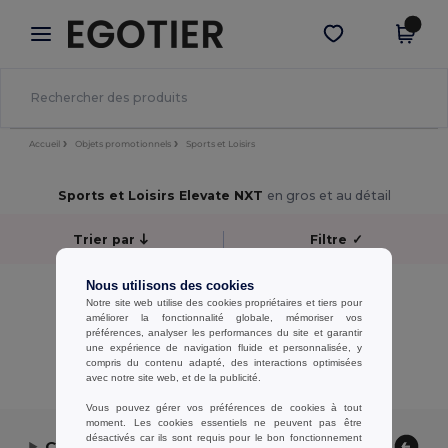
×
Appli Egotier
Obtenir l'appli
Meilleurs prix sur l’app !
Accueil
Objets promotionnels
Sports et Loisirs
Sports et Loisirs Elevate NXT
en gros et au détail
Trier par
Filtre
✓
Nous utilisons des cookies
Aucun résultat.
Notre site web utilise des cookies propriétaires et tiers pour
Aucun résultat.
améliorer la fonctionnalité globale, mémoriser vos
préférences, analyser les performances du site et garantir
une expérience de navigation fluide et personnalisée, y
Affichage De Tous Les Produits.
compris du contenu adapté, des interactions optimisées
avec notre site web, et de la publicité.
Vous pouvez gérer vos préférences de cookies à tout
moment. Les cookies essentiels ne peuvent pas être
désactivés car ils sont requis pour le bon fonctionnement
Contactez-nous