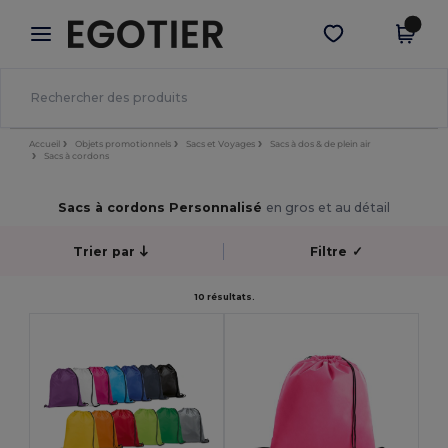
×
Appli Egotier
Obtenir l'appli
Meilleurs prix sur l’app !
Accueil
Objets promotionnels
Sacs et Voyages
Sacs à dos & de plein air
Sacs à cordons
Sacs à cordons Personnalisé
en gros et au détail
Trier par
Filtre
✓
10 résultats.