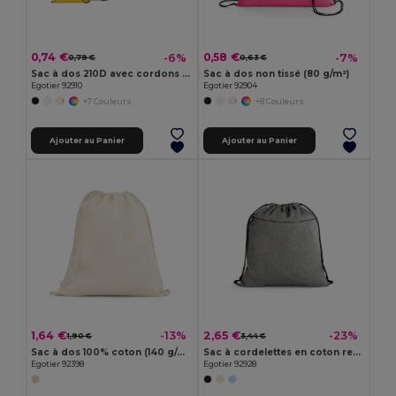
0,74 €
0,58 €
-6%
-7%
0,79 €
0,63 €
Sac à dos 210D avec cordons de serrage noirs
Sac à dos non tissé (80 g/m²)
Egotier 92910
Egotier 92904
+7 Couleurs
+8 Couleurs
Ajouter au Panier
Ajouter au Panier
1,64 €
2,65 €
-13%
-23%
1,90 €
3,44 €
Sac à dos 100% coton (140 g/m²)
Sac à cordelettes en coton recyclé (70%), polyester (30% rPET) (140 g/m²)
Egotier 92398
Egotier 92928