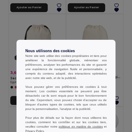
Ajouter au Panier
Ajouter au Panier
Nous utilisons des cookies
Notre site web utilise des cookies propriétaires et tiers pour
améliorer la fonctionnalité globale, mémoriser vos
préférences, analyser les performances du site et garantir
une expérience de navigation fluide et personnalisée, y
2,11 €
3,64 €
-6%
3,87 €
compris du contenu adapté, des interactions optimisées
Sac à dos 100% coton biologique (140 g/m²)
avec notre site web, et de la publicité.
Sac type sac-à-dos 100% coton (180 g/m²)
Egotier 92527
Egotier 92913
Vous pouvez gérer vos préférences de cookies à tout
moment. Les cookies essentiels ne peuvent pas être
désactivés car ils sont requis pour le bon fonctionnement
du site. Cependant, vous pouvez choisir d’accepter ou de
Ajouter au Panier
Ajouter au Panier
bloquer d'autres types de cookies, tels que ceux utilisés
pour la personnalisation, l'analyse et la publicité.
Pour plus de détails sur la façon dont nous utilisons les
cookies, comment les contrôler et sur les cookies tiers,
veuillez consulter notre
politique en matière de cookies
et
Privacy Policy
.