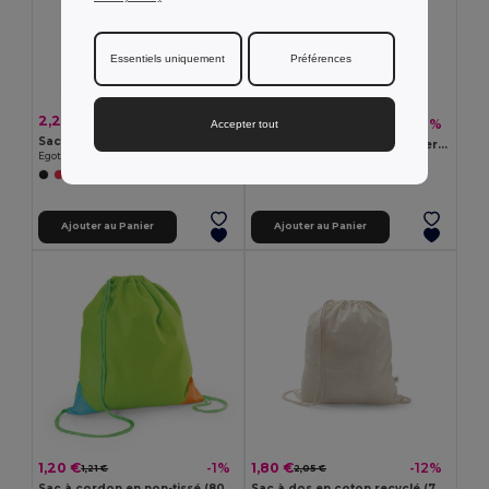
Essentiels uniquement
Préférences
2,27 €
-16%
2,70 €
3,56 €
-8%
Accepter tout
3,87 €
Sac à dos avec coton recyclé (70%) et polyester (30% rPET) (140 g/m²)
Sac réfléchissant en polyester (200 g/m²)
Egotier 92936
Egotier 92798
Ajouter au Panier
Ajouter au Panier
1,20 €
1,80 €
-1%
-12%
1,21 €
2,05 €
Sac à cordon en non-tissé (80 g/m²)
Sac à dos en coton recyclé (70%) et polyester (30% rPET) (150 g/m²)