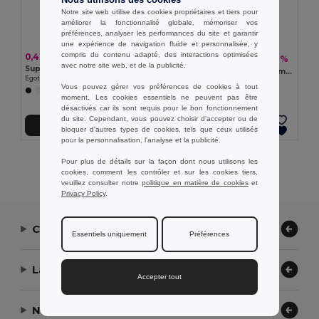
Notre site web utilise des cookies propriétaires et tiers pour
améliorer la fonctionnalité globale, mémoriser vos
préférences, analyser les performances du site et garantir
une expérience de navigation fluide et personnalisée, y
compris du contenu adapté, des interactions optimisées
0,40 €
2,11 €
-10%
2,35 €
avec notre site web, et de la publicité.
Support pour téléphone portable en ABS et TPR
TACTO Gants tactiles pour smartphone
Egotier 97367
GiftRetail MO7947
Vous pouvez gérer vos préférences de cookies à tout
+2 Couleurs
moment. Les cookies essentiels ne peuvent pas être
désactivés car ils sont requis pour le bon fonctionnement
du site. Cependant, vous pouvez choisir d’accepter ou de
Ajouter au Panier
Ajouter au Panier
bloquer d'autres types de cookies, tels que ceux utilisés
pour la personnalisation, l'analyse et la publicité.
Affichage De Tous Les Produits.
Pour plus de détails sur la façon dont nous utilisons les
cookies, comment les contrôler et sur les cookies tiers,
veuillez consulter notre
politique en matière de cookies
et
Privacy Policy
.
Contactez-nous
Essentiels uniquement
Préférences
Laissez-nous vous aider
Accepter tout
Notre entreprise