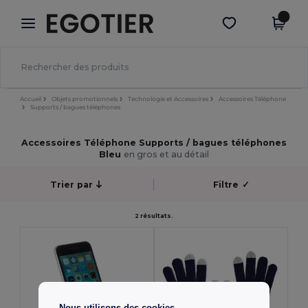
×
Appli Egotier
Obtenir l'appli
Meilleurs prix sur l’app !
Accueil
Objets promotionnels
Technologie et Accessoires
Accessoires Téléphone
Supports / bagues téléphones
Accessoires Téléphone Supports / bagues téléphones
Bleu
en gros et au détail
Trier par
Filtre
✓
2 résultats.
Nous utilisons des cookies