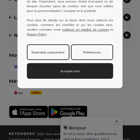
du site. Cependant, vous pouvez choisir d’accepter ou de
bloquer d'autres types de cookies, tels que ceux utilisés
pour la personnalisation, l'analyse et la publicité.
Laissez-nous vous aider
Pour plus de détails sur la façon dont nous utilisons les
cookies, comment les contrôler et sur les cookies tiers,
veuillez consulter notre
politique en matière de cookies
et
Notre entreprise
Privacy Policy
.
Essentiels uniquement
Préférences
Moyens de paiement
Accepter tout
Méthodes d'expédition
👋
Bonjour
Si vous avez des questions ou
2026. Tous droits réservés
des préoccupations, vous
Conditions Générales
|
Politique de Confidentialité
|
Politique de Cookies
|
Plan du