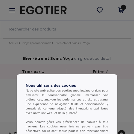
×
Appli Egotier
Obtenir l'appli
Meilleurs prix sur l’app !
Accueil
Objets promotionnels
Bien-être et Soins
Yoga
Bien-être et Soins Yoga
en gros et au détail
Trier par
Filtre
✓
Nous utilisons des cookies
Aucun résultat.
Notre site web utilise des cookies propriétaires et tiers pour
Aucun résultat.
améliorer la fonctionnalité globale, mémoriser vos
préférences, analyser les performances du site et garantir
une expérience de navigation fluide et personnalisée, y
Affichage De Tous Les Produits.
compris du contenu adapté, des interactions optimisées
avec notre site web, et de la publicité.
Vous pouvez gérer vos préférences de cookies à tout
moment. Les cookies essentiels ne peuvent pas être
désactivés car ils sont requis pour le bon fonctionnement
Contactez-nous