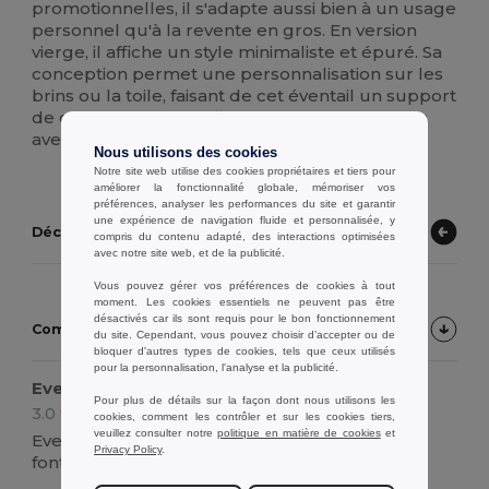
promotionnelles, il s'adapte aussi bien à un usage
personnel qu'à la revente en gros. En version
vierge, il affiche un style minimaliste et épuré. Sa
conception permet une personnalisation sur les
brins ou la toile, faisant de cet éventail un support
de communication efficace. Disponible en vrac
avec des tarifs dégressifs.
Nous utilisons des cookies
Notre site web utilise des cookies propriétaires et tiers pour
améliorer la fonctionnalité globale, mémoriser vos
préférences, analyser les performances du site et garantir
une expérience de navigation fluide et personnalisée, y
Découvrez d'autres produits
compris du contenu adapté, des interactions optimisées
avec notre site web, et de la publicité.
Vous pouvez gérer vos préférences de cookies à tout
moment. Les cookies essentiels ne peuvent pas être
désactivés car ils sont requis pour le bon fonctionnement
Commentaires Clients sur le Produit
du site. Cependant, vous pouvez choisir d’accepter ou de
bloquer d'autres types de cookies, tels que ceux utilisés
pour la personnalisation, l'analyse et la publicité.
Eventail bambou tres simple
Pour plus de détails sur la façon dont nous utilisons les
3.0
Avis par Anne Gaelle M.
cookies, comment les contrôler et sur les cookies tiers,
veuillez consulter notre
politique en matière de cookies
et
Eventails tres simplistes, un peu tchip mais qui
Privacy Policy
.
font le job.