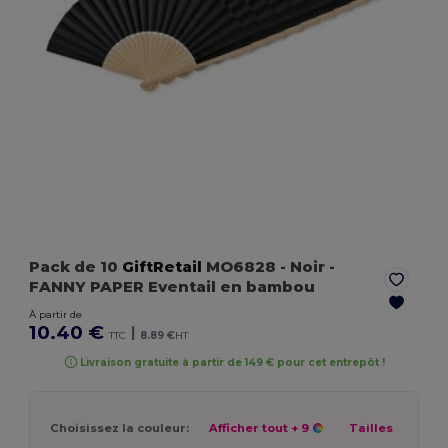
Pack de 10
GiftRetail
MO6828
- Noir
-
FANNY PAPER Eventail en bambou
À partir de
10.40 €
|
TTC
8.89 €
HT
Livraison gratuite à partir de 149 € pour cet entrepôt !
Choisissez la couleur:
Afficher tout
+ 9
Tailles