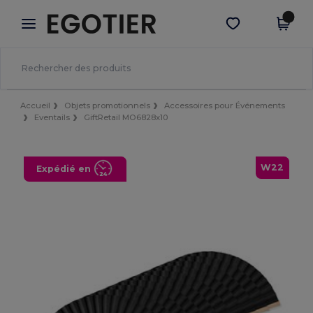
×
Appli Egotier
Obtenir l'appli
Meilleurs prix sur l’app !
Accueil
Objets promotionnels
Accessoires pour Événements
Eventails
GiftRetail MO6828x10
W22
Expédié en