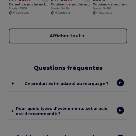
Carnet de poche en liège avec pages unies, en matériau certifié FSC™ et autres matériaux contrôlés
Couteau de poche multifonction en acier inoxydable et bois
Couteau de poche multifonctionnel en bambou et acier inoxydable avec manche en PU
Egotier 93808
Egotier 94159
Egotier 94366
+1 Couleurs
+1 Couleurs
+1 Couleurs
Afficher tout
Questions fréquentes
Ce produit est-il adapté au marquage ?
Pour quels types d'événements cet article
est-il recommandé ?