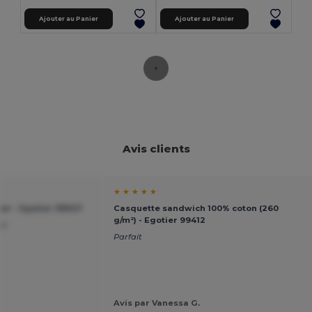
Ajouter au Panier
Ajouter au Panier
Avis clients
★ ★ ★ ★ ★
er - Egotier 99547
Casquette sandwich 100% coton (260
g/m²) - Egotier 99412
ix
Parfait
Avis par Vanessa G.