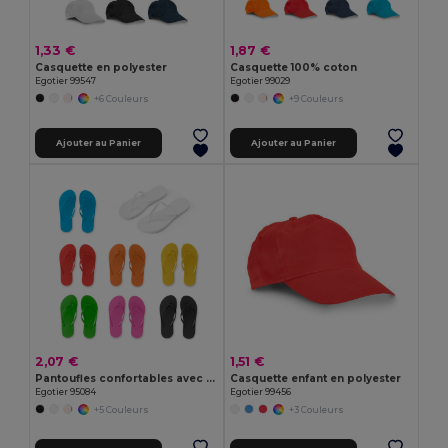
1,33 €
1,87 €
Casquette en polyester
Casquette 100% coton
Egotier 99547
Egotier 99029
+6 Couleurs
+9 Couleurs
Ajouter au Panier
Ajouter au Panier
2,07 €
1,51 €
Pantoufles confortables avec semelle en PE et sangle en PVC
Casquette enfant en polyester
Egotier 95084
Egotier 99456
+5 Couleurs
+3 Couleurs