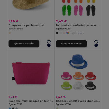
1,99 €
2,42 €
Chapeau de paille naturel
Pantoufles confortables avec semelle en PE et sangle en PVC
Egotier 99419
Egotier 95085
+5 Couleurs
Ajouter au Panier
Ajouter au Panier
1,21 €
1,43 €
Sacoche multi-usages en feutrine recyclée (100% rPET)
Chapeau en PP avec ruban en polyester blanc
Egotier 92381
Egotier 99086