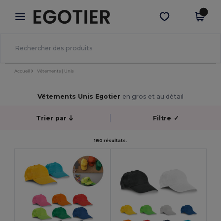
×
Appli Egotier
Obtenir l'appli
Meilleurs prix sur l’app !
Accueil
Vêtements | Unis
Vêtements Unis Egotier
en gros et au détail
Trier par
Filtre
✓
180 résultats.