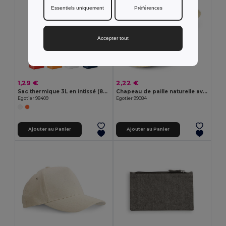
Essentiels uniquement
Préférences
Accepter tout
1,29 €
2,22 €
Sac thermique 3L en intissé (80 g/m²)
Chapeau de paille naturelle avec bande en polyester
Egotier 98409
Egotier 99084
Ajouter au Panier
Ajouter au Panier