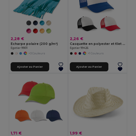
2,28 €
2,26 €
Echarpe polaire (200 g/m²)
Casquette en polyester et filet (150 g/m²)
Egotier 99011
Egotier 99426
+3 Couleurs
+1 Couleurs
Ajouter au Panier
Ajouter au Panier
1,71 €
1,99 €