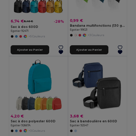
0,99 €
6,74 €
-28%
9,40 €
Bandana multifonctions (130 g/m²)
Sac à dos 600D
Egotier 99021
Egotier 92471
+3 Couleurs
+5 Couleurs
Ajouter au Panier
Ajouter au Panier
4,20 €
3,68 €
Sac à dos polyester 600D
Sac à bandoulière en 600D
Egotier 92667A
Egotier 92547
+3 Couleurs