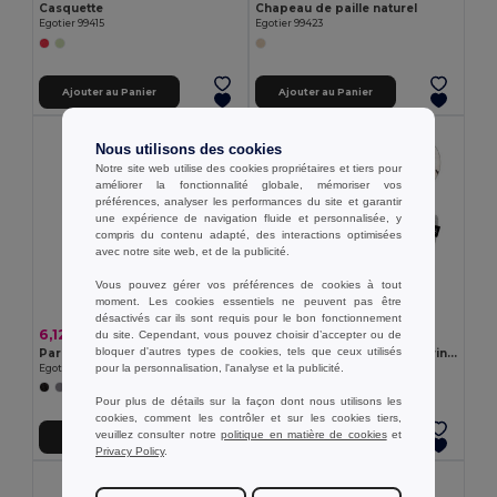
Casquette
Chapeau de paille naturel
Egotier 99415
Egotier 99423
Ajouter au Panier
Ajouter au Panier
Nous utilisons des cookies
Notre site web utilise des cookies propriétaires et tiers pour
améliorer la fonctionnalité globale, mémoriser vos
préférences, analyser les performances du site et garantir
une expérience de navigation fluide et personnalisée, y
compris du contenu adapté, des interactions optimisées
avec notre site web, et de la publicité.
Vous pouvez gérer vos préférences de cookies à tout
moment. Les cookies essentiels ne peuvent pas être
désactivés car ils sont requis pour le bon fonctionnement
6,12 €
1,22 €
du site. Cependant, vous pouvez choisir d’accepter ou de
bloquer d'autres types de cookies, tels que ceux utilisés
Parapluie en polyester 190T
Trousse polyvalente en feutrine recyclée (100% rPET)
pour la personnalisation, l'analyse et la publicité.
Egotier 99100
Egotier 92382
+2 Couleurs
Pour plus de détails sur la façon dont nous utilisons les
cookies, comment les contrôler et sur les cookies tiers,
veuillez consulter notre
politique en matière de cookies
et
Ajouter au Panier
Ajouter au Panier
Privacy Policy
.