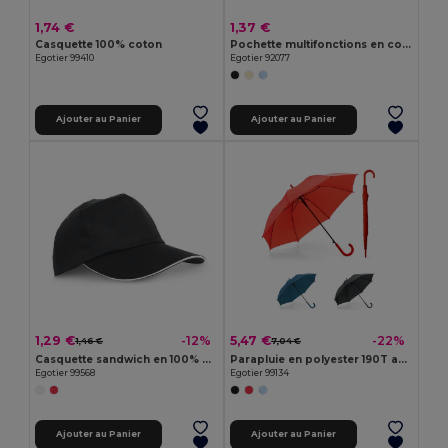
1,74 €
1,37 €
Casquette 100% coton
Pochette multifonctions en coton recyclé (70%) et polyester (30% rPET) (140 g/m²) (140 g/m²)
Egotier 99410
Egotier 92077
Ajouter au Panier
Ajouter au Panier
1,29 €
5,47 €
-12%
-22%
1,46 €
7,04 €
Casquette sandwich en 100% polyester
Parapluie en polyester 190T avec ouverture automatique
Egotier 99568
Egotier 99134
Ajouter au Panier
Ajouter au Panier